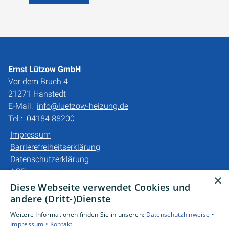
Ernst Lützow GmbH
Vor dem Bruch 4
21271 Hanstedt
E-Mail:
info@luetzow-heizung.de
Tel.:
04184 88200
Impressum
Barrierefreiheitserklärung
Datenschutzerklärung
AGB
×
Diese Webseite verwendet Cookies und
Unsere Bereiche
andere (Dritt-)Dienste
Privatkunden
Weitere Informationen finden Sie in unseren:
Datenschutzhinweise •
Gewerbekunden
Impressum •
Kontakt