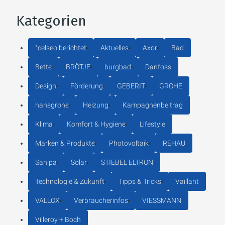
Kategorien
°celseo berichtet
Aktuelles
Axor
Bad
Bette
BRÖTJE
burgbad
Danfoss
Design
Förderung
GEBERIT
GROHE
hansgrohe
Heizung
Kampagnenbeitrag
Klima
Komfort & Hygiene
Lifestyle
Marken & Produkte
Photovoltaik
REHAU
Sanipa
Solar
STIEBEL ELTRON
Technologie & Zukunft
Tipps & Tricks
Vaillant
VALLOX
Verbraucherinfos
VIESSMANN
Villeroy + Boch