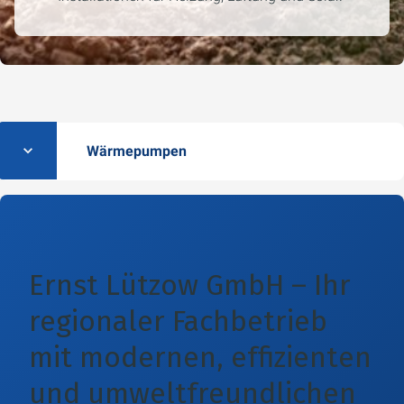
Wärmepumpen
Ernst Lützow GmbH
– Ihr
regionaler Fachbetrieb
mit modernen, effizienten
und umweltfreundlichen