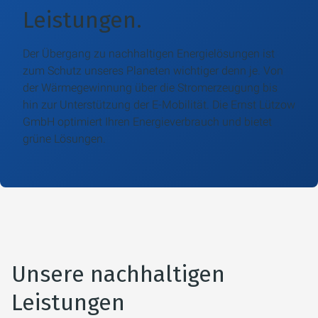
Leistungen.
Der Übergang zu nachhaltigen Energielösungen ist
zum Schutz unseres Planeten wichtiger denn je. Von
der Wärmegewinnung über die Stromerzeugung bis
hin zur Unterstützung der E-Mobilität. Die Ernst Lützow
GmbH optimiert Ihren Energieverbrauch und bietet
grüne Lösungen.
Unsere nachhaltigen
Leistungen