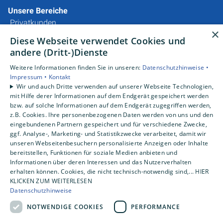
Unsere Bereiche
Privatkunden
×
Gewerbekunden
Diese Webseite verwendet Cookies und
Karriere
andere (Dritt-)Dienste
Unternehmen
Weitere Informationen finden Sie in unseren:
Datenschutzhinweise •
Kontakt
Impressum •
Kontakt
Wir und auch Dritte verwenden auf unserer Webseite Technologien,
mit Hilfe derer Informationen auf dem Endgerät gespeichert werden
bzw. auf solche Informationen auf dem Endgerät zugegriffen werden,
z.B. Cookies. Ihre personenbezogenen Daten werden von uns und den
eingebundenen Partnern gespeichert und für verschiedene Zwecke,
ggf. Analyse-, Marketing- und Statistikzwecke verarbeitet, damit wir
unseren Webseitenbesuchern personalisierte Anzeigen oder Inhalte
bereitstellen, Funktionen für soziale Medien anbieten und
Informationen über deren Interessen und das Nutzerverhalten
erhalten können. Cookies, die nicht technisch-notwendig sind,... HIER
KLICKEN ZUM WEITERLESEN
Datenschutzhinweise
NOTWENDIGE COOKIES
PERFORMANCE