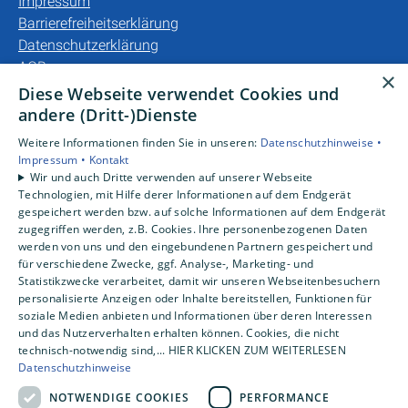
Impressum
Barrierefreiheitserklärung
Datenschutzerklärung
AGB
×
Diese Webseite verwendet Cookies und
Unsere Bereiche
andere (Dritt-)Dienste
Privatkunden
Weitere Informationen finden Sie in unseren:
Datenschutzhinweise •
Gewerbekunden
Impressum •
Kontakt
Karriere
Wir und auch Dritte verwenden auf unserer Webseite
Technologien, mit Hilfe derer Informationen auf dem Endgerät
Unternehmen
gespeichert werden bzw. auf solche Informationen auf dem Endgerät
Kontakt
zugegriffen werden, z.B. Cookies. Ihre personenbezogenen Daten
werden von uns und den eingebundenen Partnern gespeichert und
für verschiedene Zwecke, ggf. Analyse-, Marketing- und
Statistikzwecke verarbeitet, damit wir unseren Webseitenbesuchern
personalisierte Anzeigen oder Inhalte bereitstellen, Funktionen für
soziale Medien anbieten und Informationen über deren Interessen
und das Nutzerverhalten erhalten können. Cookies, die nicht
technisch-notwendig sind,... HIER KLICKEN ZUM WEITERLESEN
Datenschutzhinweise
NOTWENDIGE COOKIES
PERFORMANCE