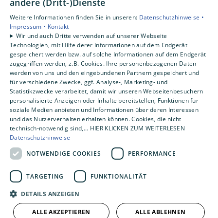
Unsere Bereiche
andere (Dritt-)Dienste
Privatkunden
Weitere Informationen finden Sie in unseren:
Datenschutzhinweise •
Gewerbekunden
Impressum •
Kontakt
Karriere
Wir und auch Dritte verwenden auf unserer Webseite
Technologien, mit Hilfe derer Informationen auf dem Endgerät
Unternehmen
gespeichert werden bzw. auf solche Informationen auf dem Endgerät
Kontakt
zugegriffen werden, z.B. Cookies. Ihre personenbezogenen Daten
werden von uns und den eingebundenen Partnern gespeichert und
für verschiedene Zwecke, ggf. Analyse-, Marketing- und
Statistikzwecke verarbeitet, damit wir unseren Webseitenbesuchern
personalisierte Anzeigen oder Inhalte bereitstellen, Funktionen für
soziale Medien anbieten und Informationen über deren Interessen
und das Nutzerverhalten erhalten können. Cookies, die nicht
technisch-notwendig sind,... HIER KLICKEN ZUM WEITERLESEN
Datenschutzhinweise
NOTWENDIGE COOKIES
PERFORMANCE
TARGETING
FUNKTIONALITÄT
DETAILS ANZEIGEN
ALLE AKZEPTIEREN
ALLE ABLEHNEN