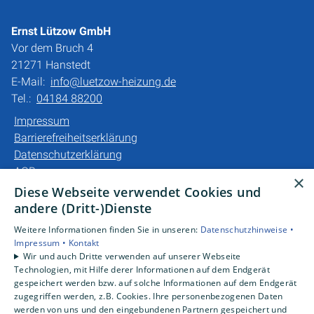
Ernst Lützow GmbH
Vor dem Bruch 4
21271 Hanstedt
E-Mail:
info@luetzow-heizung.de
Tel.:
04184 88200
Impressum
Barrierefreiheitserklärung
Datenschutzerklärung
AGB
×
Diese Webseite verwendet Cookies und
Unsere Bereiche
andere (Dritt-)Dienste
Privatkunden
Weitere Informationen finden Sie in unseren:
Datenschutzhinweise •
Gewerbekunden
Impressum •
Kontakt
Karriere
Wir und auch Dritte verwenden auf unserer Webseite
Technologien, mit Hilfe derer Informationen auf dem Endgerät
Unternehmen
gespeichert werden bzw. auf solche Informationen auf dem Endgerät
Kontakt
zugegriffen werden, z.B. Cookies. Ihre personenbezogenen Daten
werden von uns und den eingebundenen Partnern gespeichert und