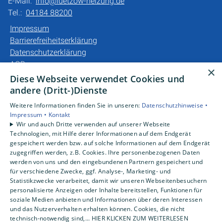
E-Mail:
info@luetzow-heizung.de
Tel.:
04184 88200
Impressum
Barrierefreiheitserklärung
Datenschutzerklärung
AGB
×
Diese Webseite verwendet Cookies und
Unsere Bereiche
andere (Dritt-)Dienste
Privatkunden
Weitere Informationen finden Sie in unseren:
Datenschutzhinweise •
Gewerbekunden
Impressum •
Kontakt
Karriere
Wir und auch Dritte verwenden auf unserer Webseite
Technologien, mit Hilfe derer Informationen auf dem Endgerät
Unternehmen
gespeichert werden bzw. auf solche Informationen auf dem Endgerät
Kontakt
zugegriffen werden, z.B. Cookies. Ihre personenbezogenen Daten
werden von uns und den eingebundenen Partnern gespeichert und
für verschiedene Zwecke, ggf. Analyse-, Marketing- und
Statistikzwecke verarbeitet, damit wir unseren Webseitenbesuchern
personalisierte Anzeigen oder Inhalte bereitstellen, Funktionen für
soziale Medien anbieten und Informationen über deren Interessen
und das Nutzerverhalten erhalten können. Cookies, die nicht
technisch-notwendig sind,... HIER KLICKEN ZUM WEITERLESEN