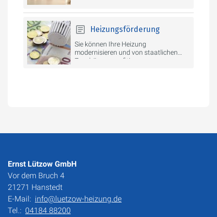
Heizung oder Ihre
Modernisierungsprojekte.
Heizungsförderung
Sie können Ihre Heizung
modernisieren und von staatlichen
Zuschüssen profitieren.
Ernst Lützow GmbH
Vor dem Bruch 4
21271 Hanstedt
E-Mail:
info@luetzow-heizung.de
Tel.:
04184 88200