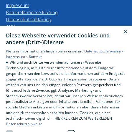
Impressum
Barrierefreiheitserklärung
Datenschutzerklärung
AGB
×
Diese Webseite verwendet Cookies und
Unsere Bereiche
andere (Dritt-)Dienste
Privatkunden
Weitere Informationen finden Sie in unseren:
Datenschutzhinweise •
Gewerbekunden
Impressum •
Kontakt
Karriere
Wir und auch Dritte verwenden auf unserer Webseite
Technologien, mit Hilfe derer Informationen auf dem Endgerät
Unternehmen
gespeichert werden bzw. auf solche Informationen auf dem Endgerät
Kontakt
zugegriffen werden, z.B. Cookies. Ihre personenbezogenen Daten
werden von uns und den eingebundenen Partnern gespeichert und
für verschiedene Zwecke, ggf. Analyse-, Marketing- und
Statistikzwecke verarbeitet, damit wir unseren Webseitenbesuchern
personalisierte Anzeigen oder Inhalte bereitstellen, Funktionen für
soziale Medien anbieten und Informationen über deren Interessen
und das Nutzerverhalten erhalten können. Cookies, die nicht
technisch-notwendig sind,... HIER KLICKEN ZUM WEITERLESEN
Datenschutzhinweise