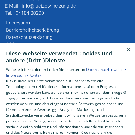
E-Mail:
info@luetzow-heizung.de
Tel.:
04184 88200
Impressum
Barrierefreiheitserklärung
Datenschutzerklärung
AGB
×
Diese Webseite verwendet Cookies und
Unsere Bereiche
andere (Dritt-)Dienste
Privatkunden
Weitere Informationen finden Sie in unseren:
Datenschutzhinweise •
Gewerbekunden
Impressum •
Kontakt
Karriere
Wir und auch Dritte verwenden auf unserer Webseite
Technologien, mit Hilfe derer Informationen auf dem Endgerät
Unternehmen
gespeichert werden bzw. auf solche Informationen auf dem Endgerät
Kontakt
zugegriffen werden, z.B. Cookies. Ihre personenbezogenen Daten
werden von uns und den eingebundenen Partnern gespeichert und
für verschiedene Zwecke, ggf. Analyse-, Marketing- und
Statistikzwecke verarbeitet, damit wir unseren Webseitenbesuchern
personalisierte Anzeigen oder Inhalte bereitstellen, Funktionen für
soziale Medien anbieten und Informationen über deren Interessen
und das Nutzerverhalten erhalten können. Cookies, die nicht