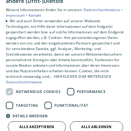
andere (Dritt-)Dienste
Privatkunden
Weitere Informationen finden Sie in unseren:
Datenschutzhinweise •
Gewerbekunden
Impressum •
Kontakt
Karriere
Wir und auch Dritte verwenden auf unserer Webseite
Technologien, mit Hilfe derer Informationen auf dem Endgerät
Unternehmen
gespeichert werden bzw. auf solche Informationen auf dem Endgerät
Kontakt
zugegriffen werden, z.B. Cookies. Ihre personenbezogenen Daten
werden von uns und den eingebundenen Partnern gespeichert und
für verschiedene Zwecke, ggf. Analyse-, Marketing- und
Statistikzwecke verarbeitet, damit wir unseren Webseitenbesuchern
personalisierte Anzeigen oder Inhalte bereitstellen, Funktionen für
soziale Medien anbieten und Informationen über deren Interessen
und das Nutzerverhalten erhalten können. Cookies, die nicht
technisch-notwendig sind,... HIER KLICKEN ZUM WEITERLESEN
Datenschutzhinweise
NOTWENDIGE COOKIES
PERFORMANCE
TARGETING
FUNKTIONALITÄT
DETAILS ANZEIGEN
ALLE AKZEPTIEREN
ALLE ABLEHNEN