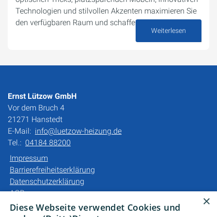
Technologien und stilvollen Akzenten maximieren Sie
den verfügbaren Raum und schaffen eine…
Weiterlesen
04. Dezember 2024
Ernst Lützow GmbH
Vor dem Bruch 4
21271 Hanstedt
E-Mail:
info@luetzow-heizung.de
Tel.:
04184 88200
Impressum
Barrierefreiheitserklärung
Datenschutzerklärung
AGB
×
Diese Webseite verwendet Cookies und
Unsere Bereiche