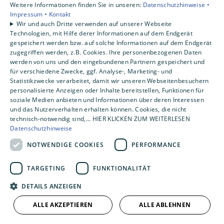
Weitere Informationen finden Sie in unseren:
Datenschutzhinweise •
Gewerbekunden
Impressum •
Kontakt
Karriere
Wir und auch Dritte verwenden auf unserer Webseite
Technologien, mit Hilfe derer Informationen auf dem Endgerät
Unternehmen
gespeichert werden bzw. auf solche Informationen auf dem Endgerät
Kontakt
zugegriffen werden, z.B. Cookies. Ihre personenbezogenen Daten
werden von uns und den eingebundenen Partnern gespeichert und
für verschiedene Zwecke, ggf. Analyse-, Marketing- und
Statistikzwecke verarbeitet, damit wir unseren Webseitenbesuchern
personalisierte Anzeigen oder Inhalte bereitstellen, Funktionen für
soziale Medien anbieten und Informationen über deren Interessen
und das Nutzerverhalten erhalten können. Cookies, die nicht
technisch-notwendig sind,... HIER KLICKEN ZUM WEITERLESEN
Datenschutzhinweise
NOTWENDIGE COOKIES
PERFORMANCE
TARGETING
FUNKTIONALITÄT
DETAILS ANZEIGEN
ALLE AKZEPTIEREN
ALLE ABLEHNEN