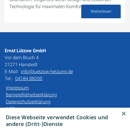
Technologie für maximalen Komfort und minimalen…
Weiterlesen
03. April 2025
Ernst Lützow GmbH
Vor dem Bruch 4
21271 Hanstedt
E-Mail:
info@luetzow-heizung.de
Tel.:
04184 88200
Impressum
Barrierefreiheitserklärung
Datenschutzerklärung
AGB
×
Diese Webseite verwendet Cookies und
Unsere Bereiche
andere (Dritt-)Dienste
Privatkunden