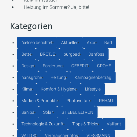
Heizung im Sommer? Ja, bitte!
Kategorien
°celseo berichtet
Aktuelles
Axor
Bad
Bette
BRÖTJE
burgbad
Danfoss
Design
Förderung
GEBERIT
GROHE
hansgrohe
Heizung
Kampagnenbeitrag
Klima
Komfort & Hygiene
Lifestyle
Marken & Produkte
Photovoltaik
REHAU
Sanipa
Solar
STIEBEL ELTRON
Technologie & Zukunft
Tipps & Tricks
Vaillant
VALLOX
Verbraucherinfos
VIESSMANN