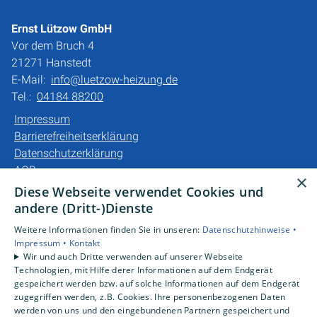
Ernst Lützow GmbH
Vor dem Bruch 4
21271 Hanstedt
E-Mail:
info@luetzow-heizung.de
Tel.:
04184 88200
Impressum
Barrierefreiheitserklärung
Datenschutzerklärung
AGB
×
Diese Webseite verwendet Cookies und
Unsere Bereiche
andere (Dritt-)Dienste
Privatkunden
Weitere Informationen finden Sie in unseren:
Datenschutzhinweise •
Gewerbekunden
Impressum •
Kontakt
Karriere
Wir und auch Dritte verwenden auf unserer Webseite
Technologien, mit Hilfe derer Informationen auf dem Endgerät
Unternehmen
gespeichert werden bzw. auf solche Informationen auf dem Endgerät
Kontakt
zugegriffen werden, z.B. Cookies. Ihre personenbezogenen Daten
werden von uns und den eingebundenen Partnern gespeichert und