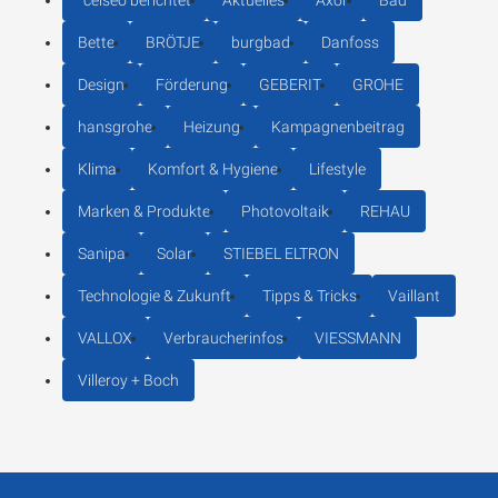
°celseo berichtet
Aktuelles
Axor
Bad
Bette
BRÖTJE
burgbad
Danfoss
Design
Förderung
GEBERIT
GROHE
hansgrohe
Heizung
Kampagnenbeitrag
Klima
Komfort & Hygiene
Lifestyle
Marken & Produkte
Photovoltaik
REHAU
Sanipa
Solar
STIEBEL ELTRON
Technologie & Zukunft
Tipps & Tricks
Vaillant
VALLOX
Verbraucherinfos
VIESSMANN
Villeroy + Boch