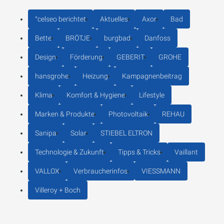
°celseo berichtet
Aktuelles
Axor
Bad
Bette
BRÖTJE
burgbad
Danfoss
Design
Förderung
GEBERIT
GROHE
hansgrohe
Heizung
Kampagnenbeitrag
Klima
Komfort & Hygiene
Lifestyle
Marken & Produkte
Photovoltaik
REHAU
Sanipa
Solar
STIEBEL ELTRON
Technologie & Zukunft
Tipps & Tricks
Vaillant
VALLOX
Verbraucherinfos
VIESSMANN
Villeroy + Boch