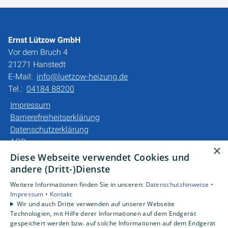
Ernst Lützow GmbH
Vor dem Bruch 4
21271 Hanstedt
E-Mail:
info@luetzow-heizung.de
Tel.:
04184 88200
Impressum
Barrierefreiheitserklärung
Datenschutzerklärung
AGB
×
Diese Webseite verwendet Cookies und
Unsere Bereiche
andere (Dritt-)Dienste
Privatkunden
Weitere Informationen finden Sie in unseren:
Datenschutzhinweise •
Gewerbekunden
Impressum •
Kontakt
Karriere
Wir und auch Dritte verwenden auf unserer Webseite
Technologien, mit Hilfe derer Informationen auf dem Endgerät
Unternehmen
gespeichert werden bzw. auf solche Informationen auf dem Endgerät
Kontakt