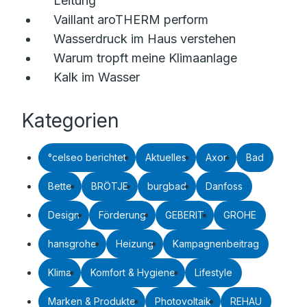
Leitung
Vaillant aroTHERM perform
Wasserdruck im Haus verstehen
Warum tropft meine Klimaanlage
Kalk im Wasser
Kategorien
°celseo berichtet
Aktuelles
Axor
Bad
Bette
BRÖTJE
burgbad
Danfoss
Design
Förderung
GEBERIT
GROHE
hansgrohe
Heizung
Kampagnenbeitrag
Klima
Komfort & Hygiene
Lifestyle
Marken & Produkte
Photovoltaik
REHAU