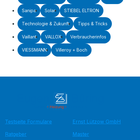
Sanipa
Solar
STIEBEL ELTRON
Technologie & Zukunft
Tipps & Tricks
Vaillant
VALLOX
Verbraucherinfos
VIESSMANN
Villeroy + Boch
Testseite Formulare
Ernst Lützow GmbH
Ratgeber
Master