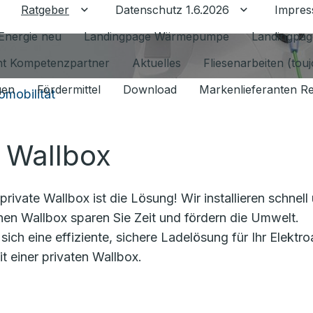
Ratgeber
Datenschutz 1.6.2026
Impre
Untermenü für Ratgeber umschalten
Untermenü f
Energie neu
Landingpage Wärmepumpe
Landingpag
ant Kompetenzpartner
Aktuelles
Fliesenarbeiten (tou
gen
Fördermittel
Download
Markenlieferanten R
omobilität
r Wallbox
ivate Wallbox ist die Lösung! Wir installieren schnell
nen Wallbox sparen Sie Zeit und fördern die Umwelt.
sich eine effiziente, sichere Ladelösung für Ihr Elektro
it einer privaten Wallbox.