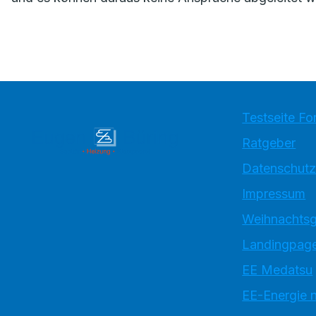
Testseite Fo
Ratgeber
Datenschutz
Impressum
Weihnachtsg
Landingpage
EE Medatsu
EE-Energie 