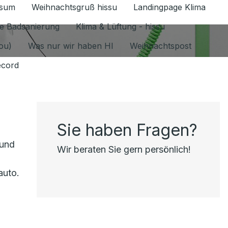
ssum
Weihnachtsgruß hissu
Landingpage Klima
ür Datenschutz 1.6.2026 umschalten
e Badsanierung
Klima & Lüftung - hissu
jou)
Was nur wir haben HI
Weihnachtspost
ecord
Sie haben Fragen?
 und
Wir beraten Sie gern persönlich!
auto.