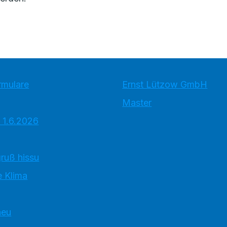
rmulare
Ernst Lützow GmbH
Master
 1.6.2026
ruß hissu
 Klima
neu