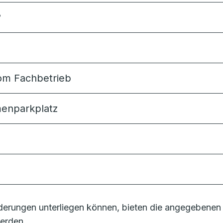
?
 vom Fachbetrieb
rmenparkplatz
erungen unterliegen können, bieten die angegebenen 
erden.