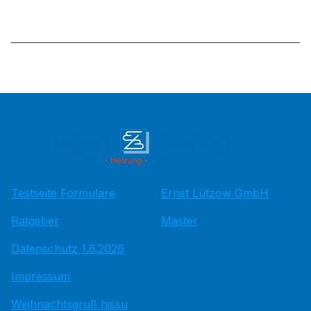
Testseite Formulare
Ernst Lützow GmbH
Ratgeber
Master
Datenschutz 1.6.2026
Impressum
Weihnachtsgruß hissu