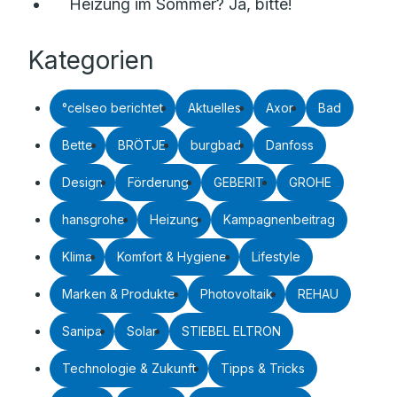
Heizung im Sommer? Ja, bitte!
Kategorien
°celseo berichtet
Aktuelles
Axor
Bad
Bette
BRÖTJE
burgbad
Danfoss
Design
Förderung
GEBERIT
GROHE
hansgrohe
Heizung
Kampagnenbeitrag
Klima
Komfort & Hygiene
Lifestyle
Marken & Produkte
Photovoltaik
REHAU
Sanipa
Solar
STIEBEL ELTRON
Technologie & Zukunft
Tipps & Tricks