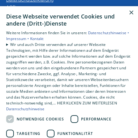
AGB
×
Diese Webseite verwendet Cookies und
Unsere Bereiche
andere (Dritt-)Dienste
Privatkunden
Weitere Informationen finden Sie in unseren:
Datenschutzhinweise •
Gewerbekunden
Impressum •
Kontakt
Karriere
Wir und auch Dritte verwenden auf unserer Webseite
Technologien, mit Hilfe derer Informationen auf dem Endgerät
Unternehmen
gespeichert werden bzw. auf solche Informationen auf dem Endgerät
Kontakt
zugegriffen werden, z.B. Cookies. Ihre personenbezogenen Daten
werden von uns und den eingebundenen Partnern gespeichert und
für verschiedene Zwecke, ggf. Analyse-, Marketing- und
Statistikzwecke verarbeitet, damit wir unseren Webseitenbesuchern
personalisierte Anzeigen oder Inhalte bereitstellen, Funktionen für
soziale Medien anbieten und Informationen über deren Interessen
und das Nutzerverhalten erhalten können. Cookies, die nicht
technisch-notwendig sind,... HIER KLICKEN ZUM WEITERLESEN
Datenschutzhinweise
NOTWENDIGE COOKIES
PERFORMANCE
TARGETING
FUNKTIONALITÄT