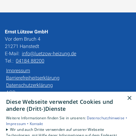
Ernst Lützow GmbH
Vor dem Bruch 4
21271 Hanstedt
E-Mail:
info@luetzow-heizung.de
Tel.:
04184 88200
Impressum
Barrierefreiheitserklärung
Datenschutzerklärung
AGB
×
Diese Webseite verwendet Cookies und
Unsere Bereiche
andere (Dritt-)Dienste
Privatkunden
Weitere Informationen finden Sie in unseren:
Datenschutzhinweise •
Gewerbekunden
Impressum •
Kontakt
Karriere
Wir und auch Dritte verwenden auf unserer Webseite
Technologien, mit Hilfe derer Informationen auf dem Endgerät