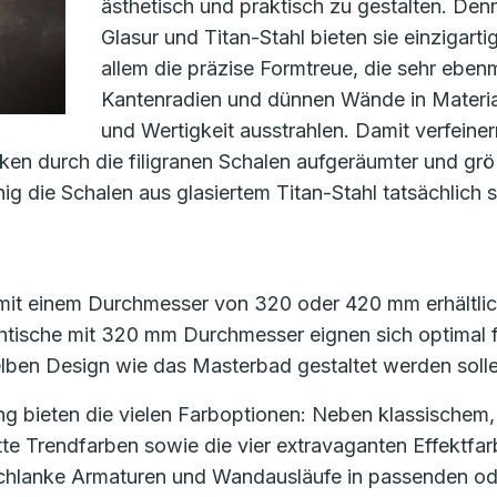
ästhetisch und praktisch zu gestalten. Den
Glasur und Titan-Stahl bieten sie einzigarti
allem die präzise Formtreue, die sehr ebe
Kantenradien und dünnen Wände in Material
und Wertigkeit ausstrahlen. Damit verfeine
rken durch die filigranen Schalen aufgeräumter und grö
ig die Schalen aus glasiertem Titan-Stahl tatsächlich s
mit einem Durchmesser von 320 oder 420 mm erhältlic
htische mit 320 mm Durchmesser eignen sich optimal 
elben Design wie das Masterbad gestaltet werden solle
ung bieten die vielen Farboptionen: Neben klassische
e Trendfarben sowie die vier extravaganten Effektfarb
schlanke Armaturen und Wandausläufe in passenden od