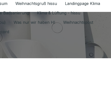
ssum
Weihnachtsgruß hissu
Landingpage Klima
ür Datenschutz 1.6.2026 umschalten
e Badsanierung
Klima & Lüftung - hissu
jou)
Was nur wir haben HI
Weihnachtspost
ecord