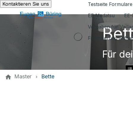
Kontaktieren Sie uns
Testseite Formulare
EE Medatsu
EE-
Bet
Vorgaben für Vaill
Finanzierung anfra
Für de
Master
Bette